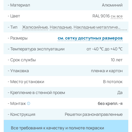
- Материал
Алюминий
- Цвет
RAL 9016
см. все
- Тип
Жалюзийные
,
Накладные
,
Накладные металлические
,
Н
- Размеры
cм. сетку доступных размеров
- Температура эксплуатации
от -40 ℃ до +40 ℃
- Срок службы
10 лет
- Упаковка
пленка и картон
- Место установки
В потолок
- Крепление в стенной проем
Да
- Монтаж
без крепл.-я
- Конструкция
Решетки разнонаправленные
Все требования к качеству и полноте покраски