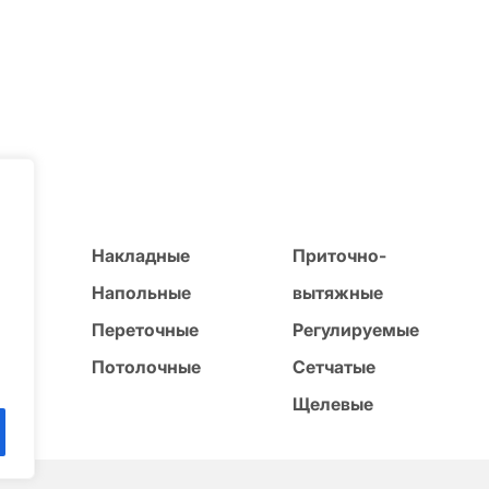
и
Накладные
Приточно-
ые
Напольные
вытяжные
Переточные
Регулируемые
е
Потолочные
Сетчатые
ые
Щелевые