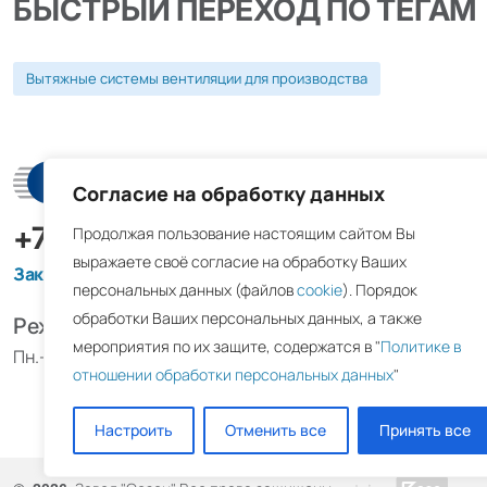
БЫСТРЫЙ ПЕРЕХОД ПО ТЕГАМ
Вытяжные системы вентиляции для производства
Решетк
Согласие на обработку данных
+7 (495) 098-03-04
Продолжая пользование настоящим сайтом Вы
Дверные
выражаете своё согласие на обработку Ваших
Заказать обратный звонок
персональных данных (файлов
cookie
). Порядок
Декоративн
обработки Ваших персональных данных, а также
Режим работы
Диффузоры
мероприятия по их защите, содержатся в "
Политике в
Пн.-Пт. с 09:00 до 18:00
Жалюзийны
отношении обработки персональных данных
"
Инерционн
Настроить
Отменить все
Принять все