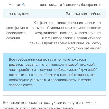
- Монтаж
винт. соед.-е
/
защелки
/
без крепл.-я
- Конструкция
Решетки жалюзийные
-
Коэффициент живого сечения зависит от
Коэффициент
размера. С увеличением размера решетки
свободного
коэффициент и площадь живого сечения
сечения
(Fc.c.) возрастают. Площадь живого
сечения представлена в таблице "cм. сетку
доступных размеров".
Все требования к качеству и полноте покраски
решёток предъявляются только к лицевой, видимой
части решёток и, в случае необходимости "круговой"
покраски как с лицевой так и с тыльной стороны, это
необходимо указывать и согласовывать на этапе
запроса счёта.
Возникли вопросы по продукции или нужна помощь
технического специалиста компании?