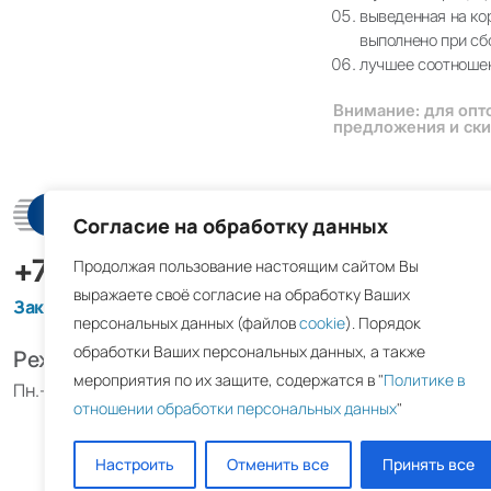
выведенная на ко
выполнено при сбо
лучшее соотношен
Внимание: для опт
предложения и ски
Решетк
Согласие на обработку данных
+7 (495) 098-03-04
Продолжая пользование настоящим сайтом Вы
Дверные
выражаете своё согласие на обработку Ваших
Заказать обратный звонок
персональных данных (файлов
cookie
). Порядок
Декоративн
обработки Ваших персональных данных, а также
Режим работы
Диффузоры
мероприятия по их защите, содержатся в "
Политике в
Пн.-Пт. с 09:00 до 18:00
Жалюзийны
отношении обработки персональных данных
"
Инерционн
Настроить
Отменить все
Принять все