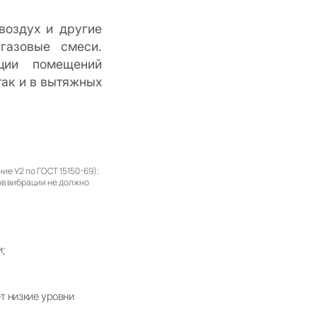
воздух и другие
газовые смеси.
яции помещений
так и в вытяжных
е У2 по ГОСТ 15150-69);
ов вибрации не должно
и;
т низкие уровни