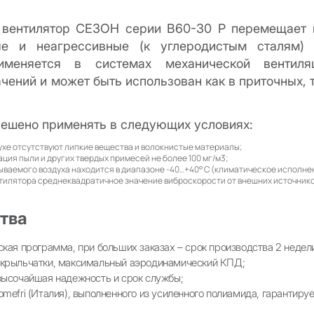
вентилятор СЕЗОН серии B60-30 P перемещает 
ые и неагрессивные (к углеродистым сталям) 
именяется в системах механической вентил
чений и может быть использован как в приточных, 
решено применять в следующих условиях:
хе отсутствуют липкие вещества и волокнистые материалы;
ция пыли и других твердых примесей не более 100 мг/м3;
ваемого воздуха находится в диапазоне -40…+40° С (климатическое исполнени
нтилятора среднеквадратичное значение виброскорости от внешних источник
тва
ская программа, при больших заказах – срок производства 2 недел
 крыльчатки, максимальный аэродинамический КПД;
высочайшая надежность и срок службы;
mefri (Италия), выполненного из усиленного полиамида, гарантируе