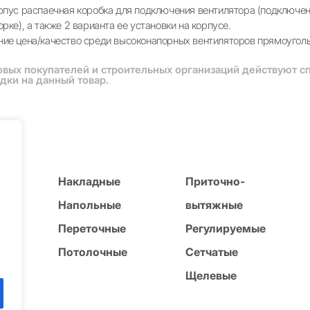
рпус распаечная коробка для подключения вентилятора (подключен
рке), а также 2 варианта ее установки на корпусе.
ие цена/качество среди высоконапорных вентиляторов прямоуголь
овых покупателей и строительных организаций действуют 
дки на данный товар.
и
Накладные
Приточно-
ые
Напольные
вытяжные
Переточные
Регулируемые
е
Потолочные
Сетчатые
ые
Щелевые