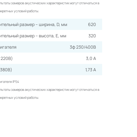
ультаты замеров акустических характеристик могут отличаться в
нкретных условий работы.
тельный размер – ширина, D, мм
620
тельный размер – высота, Е, мм
320
вигателя
3ф 230/400В
ф 220В)
3,0 А
 380В)
1,73 А
игателя IP54
ультаты замеров акустических характеристик могут отличаться в
нкретных условий работы.