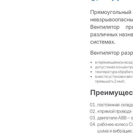
Прямоугольный 
невзрывоопасн
Вентилятор пр
различных назна
системах.
Вентилятор раз
в перемещаемом возду
допустимая концентра
температура обрабаты
в месте установки ве
превышать 2 мм/с.
Преимущес
постоянная склад
«прямой привод»
двигатели АВВ – 
рабочее колесо Co
шума и вибрации;