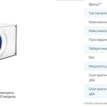
Бренд™
Тип канала
Максималь
Максималь
Присоедин
Габаритны
Вес
Мощность 
Шум крыльч
дБА
Шум крыльч
Смотреть
дБА
3D модель
степень защиты дв