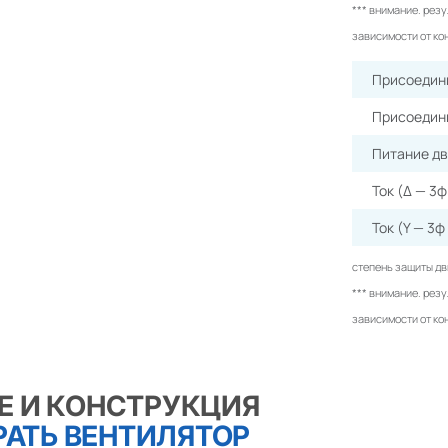
*** внимание. рез
зависимости от ко
Присоедини
Присоедини
Питание д
Ток (Δ — 3
Ток (Y — 3ф
степень защиты дв
*** внимание. рез
зависимости от ко
Е И КОНСТРУКЦИЯ
АТЬ ВЕНТИЛЯТОР