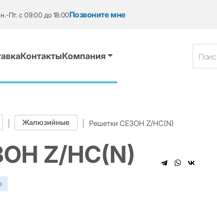
Позвоните мне
н.-Пт. с 09:00 до 18:00
авка
Контакты
Компания
Жалюзийные
|
|
Решетки СЕЗОН Z/HC(N)
ОН Z/HC(N)
а